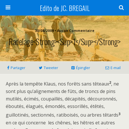
Edito de JC. BREGAIL
30/08/2009 • Aucun Commentaire
Radelage<strong><sup>1</sup></strong>
Partager
Tweeter
Épingler
E-mail
2
Après la tempête Klaus, nos forêts sans têteaux
, ne
sont plus qu’alignements de fûts, de troncs de pins
mutilés, écimés, coupaillés, décapités, découronnés,
éboutés, élagués, émondés, essorillés, étêtés,
3
guillotinés, sectionnés, ratiboisés, ou arbres têtards
en ce qui concerne les chênes, les hêtres et autres