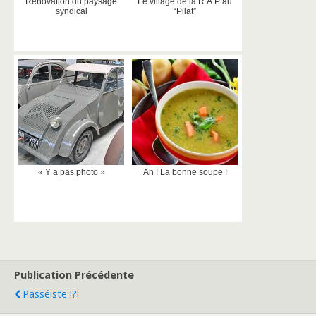
Rénovation du paysage
Le village de la R.A.P au
syndical
“Pilat”
« Y a pas photo »
Ah ! La bonne soupe !
Publication Précédente
Passéiste !?!