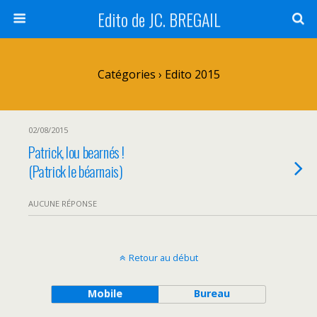
Edito de JC. BREGAIL
Catégories ›
Edito 2015
02/08/2015
Patrick, lou bearnés !
(Patrick le béarnais)
AUCUNE RÉPONSE
Retour au début
Mobile
Bureau